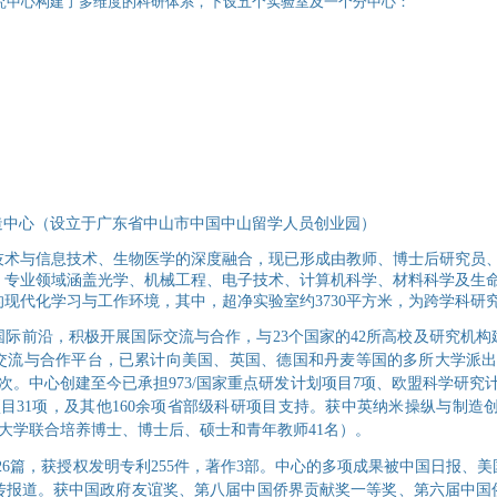
究中心构建了多维度的科研体系，下设五个实验室及一个分中心：
制造中心（设立于广东省中山市中国中山留学人员创业园）
术与信息技术、生物医学的深度融合，现已形成由教师、博士后研究员、
，专业领域涵盖光学、机械工程、电子技术、计算机科学、材料科学及生
米的现代化学习与工作环境，其中，超净实验室约3730平方米，为跨学科
际前沿，积极开展国际交流与合作，与23个国家的42所高校及研究机构
交流与合作平台，已累计向美国、英国、德国和丹麦等国的多所大学派出教
人次。中心创建至今已承担973/国家重点研发计划项目7项、欧盟科学研究
目31项，及其他160余项省部级科研项目支持。获中英纳米操纵与制造创新
大学联合培养博士、博士后、硕士和青年教师41名）。
论文626篇，获授权发明专利255件，著作3部。中心的多项成果被中国日报
传报道。获中国政府友谊奖、第八届中国侨界贡献奖一等奖、第六届中国