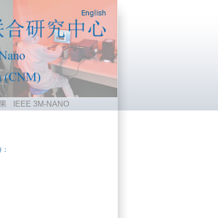
果
IEEE 3M-NANO
持：